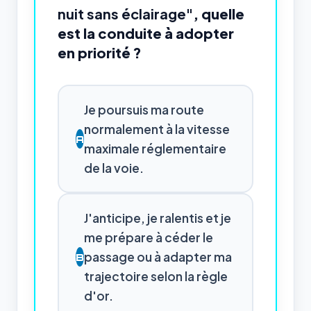
nuit sans éclairage"
, quelle
est la conduite à adopter
en priorité ?
Je poursuis ma route
normalement à la vitesse
A
maximale réglementaire
de la voie.
J'anticipe, je ralentis et je
me prépare à céder le
passage ou à adapter ma
B
trajectoire selon la règle
d'or.