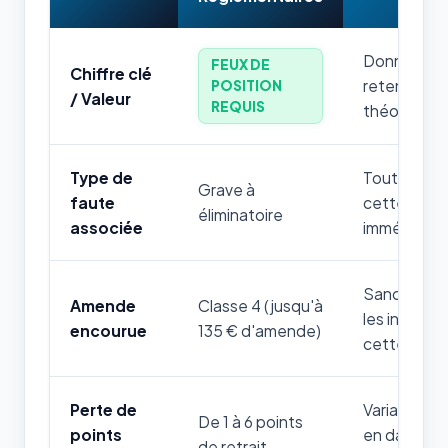
Donnée num
FEUX DE
Chiffre clé
retenir par
POSITION
/ Valeur
REQUIS
théorique.
Type de
Toute mauv
Grave à
faute
cette règle
éliminatoire
associée
immédiatem
Sanction fi
Amende
Classe 4 (jusqu'à
les infrac
encourue
135 € d'amende)
cette thém
Perte de
Variable sel
De 1 à 6 points
points
en danger d
de retrait