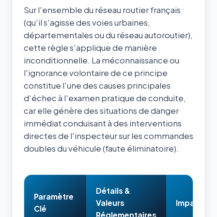
Sur l'ensemble du réseau routier français
(qu'il s'agisse des voies urbaines,
départementales ou du réseau autoroutier),
cette règle s'applique de manière
inconditionnelle. La méconnaissance ou
l'ignorance volontaire de ce principe
constitue l'une des causes principales
d'échec à l'examen pratique de conduite,
car elle génère des situations de danger
immédiat conduisant à des interventions
directes de l'inspecteur sur les commandes
doubles du véhicule (faute éliminatoire).
Détails &
Paramètre
Valeurs
Impact & 
Clé
Réglementaires