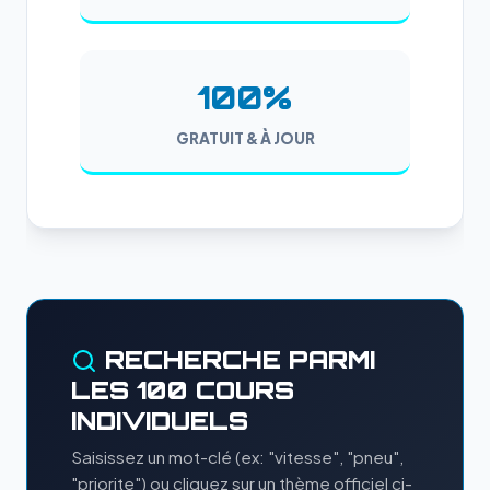
100%
GRATUIT & À JOUR
RECHERCHE PARMI
LES 100 COURS
INDIVIDUELS
Saisissez un mot-clé (ex: "vitesse", "pneu",
"priorite") ou cliquez sur un thème officiel ci-