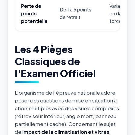
Perte de
Variable sel
De 1 à 6 points
points
en danger d
de retrait
potentielle
forces de l'
Les 4 Pièges
Classiques de
l'Examen Officiel
L'organisme de l'épreuve nationale adore
poser des questions de mise en situation à
choix multiples avec des visuels complexes
(rétroviseur intérieur, angle mort, panneau
partiellement caché). Concernant le sujet
de
Impact de la climatisation et vitres