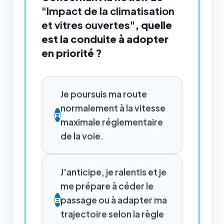
"Impact de la climatisation
et vitres ouvertes"
, quelle
est la conduite à adopter
en priorité ?
Je poursuis ma route
normalement à la vitesse
A
maximale réglementaire
de la voie.
J'anticipe, je ralentis et je
me prépare à céder le
passage ou à adapter ma
B
trajectoire selon la règle