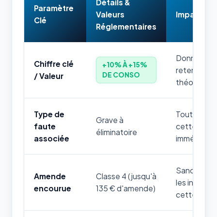
Détails &
Paramètre
Valeurs
Impact & 
Clé
Réglementaires
Donnée num
Chiffre clé
+10% À +15%
retenir par
DE CONSO
/ Valeur
théorique.
Type de
Toute mauv
Grave à
faute
cette règle
éliminatoire
associée
immédiatem
Sanction fi
Amende
Classe 4 (jusqu'à
les infrac
encourue
135 € d'amende)
cette thém