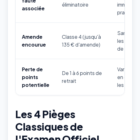
faute
éliminatoire
immédiat
associée
pratique.
Sanction 
Amende
Classe 4 (jusqu'à
les infra
encourue
135 € d'amende)
de cette 
Perte de
Variable s
De 1 à 6 points de
points
en danger
retrait
potentielle
les forces
Les 4 Pièges
Classiques de
l'Examen Officiel