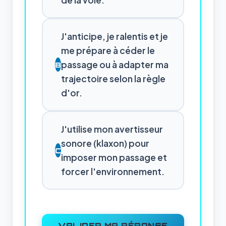
de la voie.
J'anticipe, je ralentis et je
me prépare à céder le
passage ou à adapter ma
B
trajectoire selon la règle
d'or.
J'utilise mon avertisseur
sonore (klaxon) pour
C
imposer mon passage et
forcer l'environnement.
VALIDER MA RÉPONSE