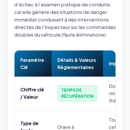
d'échec à l'examen pratique de conduite,
car elle génère des situations de danger
immédiat conduisant à des interventions
directes de l'inspecteur sur les commandes
doubles du véhicule (faute éliminatoire).
Paramètre
Détails & Valeurs
Impact &
Clé
Réglementaires
Donnée nu
Chiffre clé
TEMPS DE
retenir p
RÉCUPÉRATION
/ Valeur
théorique
Toute mau
Type de
Grave à
cette règ