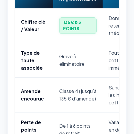
Donnée num
Chiffre clé
135 € & 3
retenir par
POINTS
/ Valeur
théorique.
Type de
Toute mauv
Grave à
faute
cette règle
éliminatoire
associée
immédiatem
Sanction fi
Amende
Classe 4 (jusqu'à
les infrac
encourue
135 € d'amende)
cette thém
Perte de
Variable sel
De 1 à 6 points
points
en danger d
de retrait