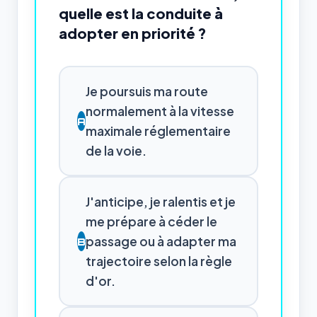
quelle est la conduite à
adopter en priorité ?
Je poursuis ma route
normalement à la vitesse
A
maximale réglementaire
de la voie.
J'anticipe, je ralentis et je
me prépare à céder le
passage ou à adapter ma
B
trajectoire selon la règle
d'or.