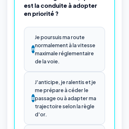
est la conduite à adopter
en priorité ?
Je poursuis ma route
normalement à la vitesse
A
maximale réglementaire
de la voie.
J'anticipe, je ralentis et je
me prépare à céder le
passage ou à adapter ma
B
trajectoire selon la règle
d'or.