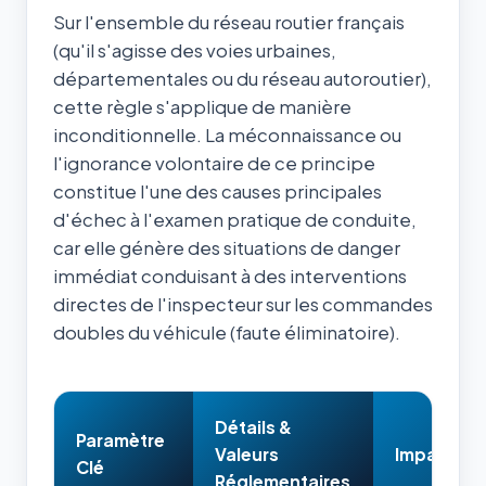
Sur l'ensemble du réseau routier français
(qu'il s'agisse des voies urbaines,
départementales ou du réseau autoroutier),
cette règle s'applique de manière
inconditionnelle. La méconnaissance ou
l'ignorance volontaire de ce principe
constitue l'une des causes principales
d'échec à l'examen pratique de conduite,
car elle génère des situations de danger
immédiat conduisant à des interventions
directes de l'inspecteur sur les commandes
doubles du véhicule (faute éliminatoire).
Détails &
Paramètre
Valeurs
Impact & 
Clé
Réglementaires