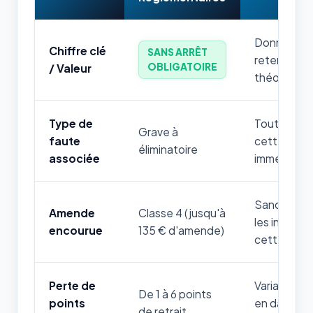
Donnée num
Chiffre clé
SANS ARRÊT
retenir par
OBLIGATOIRE
/ Valeur
théorique.
Type de
Toute mauv
Grave à
faute
cette règle
éliminatoire
associée
immédiatem
Sanction fi
Amende
Classe 4 (jusqu'à
les infrac
encourue
135 € d'amende)
cette thém
Perte de
Variable sel
De 1 à 6 points
points
en danger d
de retrait