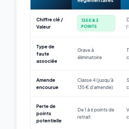
Réglementaires
Chiffre clé /
D
135 € & 3
POINTS
Valeur
l
Type de
Grave à
T
faute
éliminatoire
c
associée
Amende
Classe 4 (jusqu'à
S
encourue
135 € d'amende)
c
Perte de
De 1 à 6 points de
V
points
retrait
c
potentielle