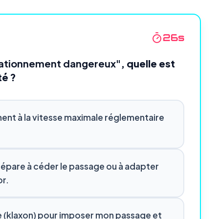
24
s
tationnement dangereux"
, quelle est
té ?
ent à la vitesse maximale réglementaire
 prépare à céder le passage ou à adapter
or.
re (klaxon) pour imposer mon passage et