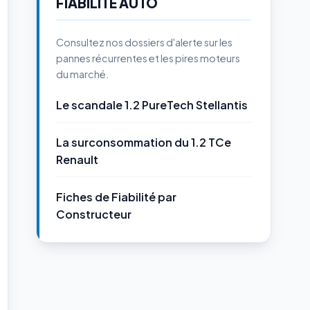
FIABILITÉ AUTO
Consultez nos dossiers d'alerte sur les
pannes récurrentes et les pires moteurs
du marché.
Le scandale 1.2 PureTech Stellantis
La surconsommation du 1.2 TCe
Renault
Fiches de Fiabilité par
Constructeur