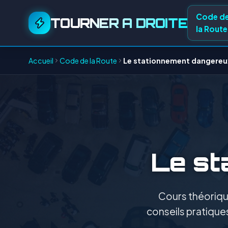
Code d
TOURNER A DROITE
la Route
Accueil
Code de la Route
Le stationnement dangereu
Le st
Cours théorique
conseils pratiques