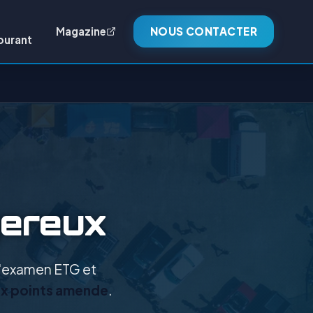
Magazine
NOUS CONTACTER
burant
gereux
 l'examen ETG et
x points amende
.