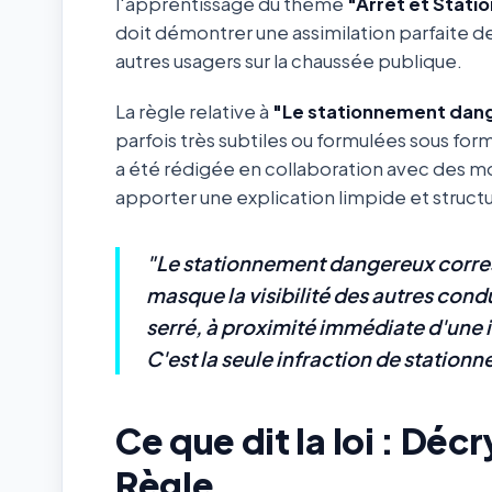
l'apprentissage du thème
"Arrêt et Stat
doit démontrer une assimilation parfaite des
autres usagers sur la chaussée publique.
La règle relative à
"Le stationnement dan
parfois très subtiles ou formulées sous form
a été rédigée en collaboration avec des m
apporter une explication limpide et structur
"Le stationnement dangereux corres
masque la visibilité des autres cond
serré, à proximité immédiate d'une 
C'est la seule infraction de stationn
Ce que dit la loi : Dé
Règle