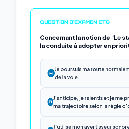
QUESTION D'EXAMEN ETG
Concernant la notion de
"Le s
la conduite à adopter en priori
Je poursuis ma route normalem
A
de la voie.
J'anticipe, je ralentis et je me
B
ma trajectoire selon la règle d'
J'utilise mon avertisseur sono