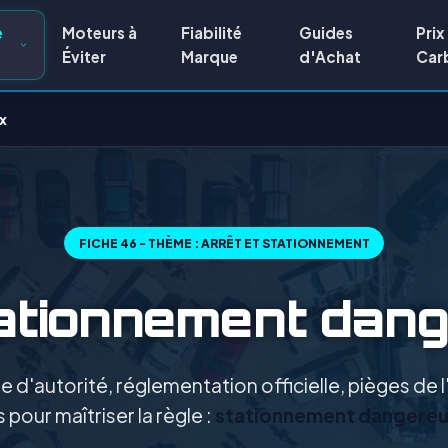
e
Moteurs à
Fiabilité
Guides
Prix
Éviter
Marque
d'Achat
Car
x
FICHE 46 - THÈME : ARRÊT ET STATIONNEMENT
ationnement dan
 d'autorité, réglementation officielle, pièges de
 pour maîtriser la règle :
stationnement dangereu