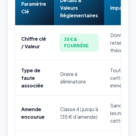
Détails &
Paramètre
Valeurs
Impact & 
Clé
Réglementaires
Donnée num
Chiffre clé
35 € &
retenir par
FOURRIÈRE
/ Valeur
théorique.
Type de
Toute mauv
Grave à
faute
cette règle
éliminatoire
associée
immédiatem
Sanction fi
Amende
Classe 4 (jusqu'à
les infrac
encourue
135 € d'amende)
cette thém