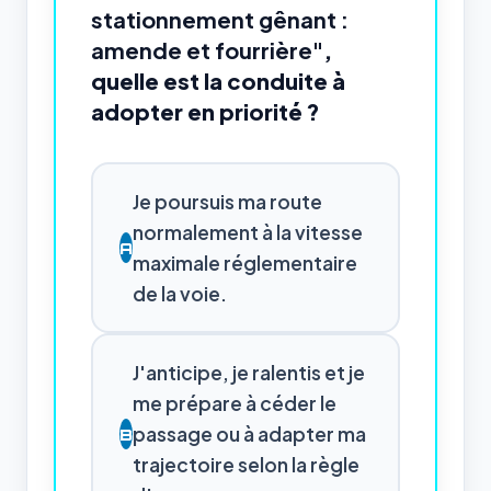
stationnement gênant :
amende et fourrière"
,
quelle est la conduite à
adopter en priorité ?
Je poursuis ma route
normalement à la vitesse
A
maximale réglementaire
de la voie.
J'anticipe, je ralentis et je
me prépare à céder le
passage ou à adapter ma
B
trajectoire selon la règle