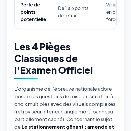
Perte de
Variable sel
De 1 à 6 points
points
en danger d
de retrait
potentielle
forces de l'
Les 4 Pièges
Classiques de
l'Examen Officiel
L'organisme de l'épreuve nationale adore
poser des questions de mise en situation à
choix multiples avec des visuels complexes
(rétroviseur intérieur, angle mort, panneau
partiellement caché). Concernant le sujet
de
Le stationnement gênant : amende et