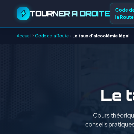
Code d
TOURNER A DROITE
la Route
Accueil
Code de la Route
Le taux d'alcoolémie légal
Le t
Cours théorique
conseils pratiques 