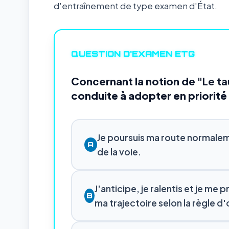
d'entraînement de type examen d'État.
QUESTION D'EXAMEN ETG
Concernant la notion de
"Le ta
conduite à adopter en priorité
Je poursuis ma route normalem
A
de la voie.
J'anticipe, je ralentis et je me
B
ma trajectoire selon la règle d'