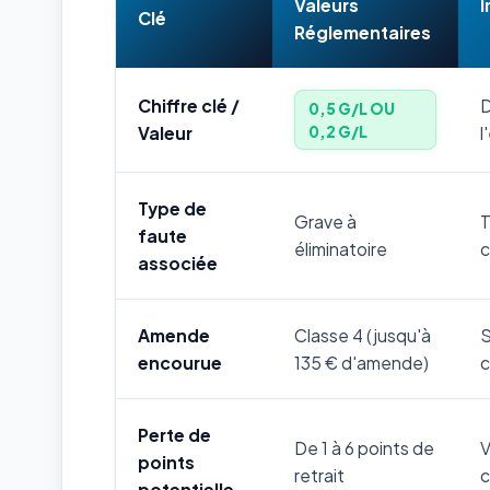
Valeurs
I
Clé
Réglementaires
Chiffre clé /
D
0,5 G/L OU
0,2 G/L
Valeur
l
Type de
Grave à
T
faute
éliminatoire
c
associée
Amende
Classe 4 (jusqu'à
S
encourue
135 € d'amende)
c
Perte de
De 1 à 6 points de
V
points
retrait
c
potentielle