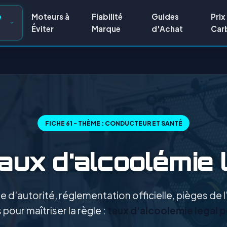
e
Moteurs à
Fiabilité
Guides
Prix
Éviter
Marque
d'Achat
Car
FICHE 61 - THÈME : CONDUCTEUR ET SANTÉ
aux d'alcoolémie 
 d'autorité, réglementation officielle, pièges de
pour maîtriser la règle :
taux d'alcoolemie legal 