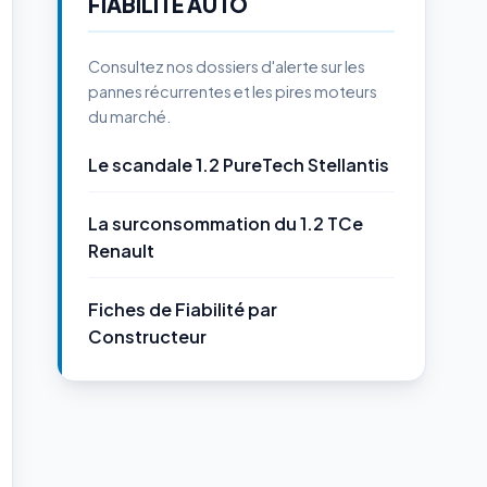
FIABILITÉ AUTO
Consultez nos dossiers d'alerte sur les
pannes récurrentes et les pires moteurs
du marché.
Le scandale 1.2 PureTech Stellantis
La surconsommation du 1.2 TCe
Renault
Fiches de Fiabilité par
Constructeur