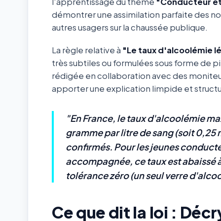
l'apprentissage du thème
"Conducteur et
démontrer une assimilation parfaite des not
autres usagers sur la chaussée publique.
La règle relative à
"Le taux d'alcoolémie l
très subtiles ou formulées sous forme de piè
rédigée en collaboration avec des moniteu
apporter une explication limpide et structur
"En France, le taux d'alcoolémie ma
gramme par litre de sang (soit 0,25 m
confirmés. Pour les jeunes conduct
accompagnée, ce taux est abaissé à 0
tolérance zéro (un seul verre d'alcoo
Ce que dit la loi : Dé