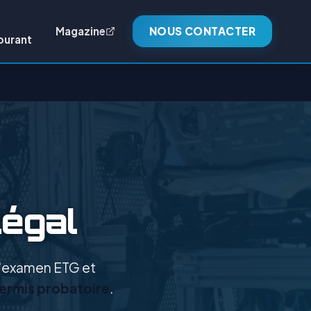
Magazine
NOUS CONTACTER
burant
légal
 l'examen ETG et
permis probatoire
.