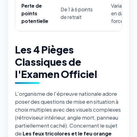
Perte de
Variable sel
De 1 à 6 points
points
en danger d
de retrait
potentielle
forces de l'
Les 4 Pièges
Classiques de
l'Examen Officiel
L'organisme de l'épreuve nationale adore
poser des questions de mise en situation à
choix multiples avec des visuels complexes
(rétroviseur intérieur, angle mort, panneau
partiellement caché). Concernant le sujet
de
Les feux tricolores et le feu orange