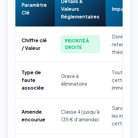
Détails &
Paramètre
Valeurs
Impact & 
Clé
Réglementaires
Donnée num
Chiffre clé
PRIORITÉ À
retenir par
DROITE
/ Valeur
théorique.
Type de
Toute mauv
Grave à
faute
cette règle
éliminatoire
associée
immédiatem
Sanction fi
Amende
Classe 4 (jusqu'à
les infrac
encourue
135 € d'amende)
cette thém