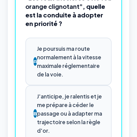
orange clignotant"
, quelle
est la conduite à adopter
en priorité ?
Je poursuis ma route
normalement à la vitesse
A
maximale réglementaire
de la voie.
J'anticipe, je ralentis et je
me prépare à céder le
passage ou à adapter ma
B
trajectoire selon la règle
d'or.