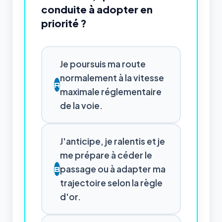
conduite à adopter en
priorité ?
Je poursuis ma route
normalement à la vitesse
A
maximale réglementaire
de la voie.
J'anticipe, je ralentis et je
me prépare à céder le
passage ou à adapter ma
B
trajectoire selon la règle
d'or.