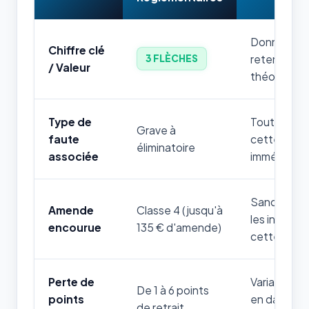
Donnée num
Chiffre clé
retenir par
3 FLÈCHES
/ Valeur
théorique.
Type de
Toute mauv
Grave à
faute
cette règle
éliminatoire
associée
immédiatem
Sanction fi
Amende
Classe 4 (jusqu'à
les infrac
encourue
135 € d'amende)
cette thém
Perte de
Variable sel
De 1 à 6 points
points
en danger d
de retrait