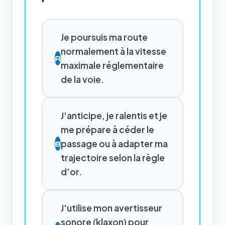
Je poursuis ma route
normalement à la vitesse
A
maximale réglementaire
de la voie.
J'anticipe, je ralentis et je
me prépare à céder le
passage ou à adapter ma
B
trajectoire selon la règle
d'or.
J'utilise mon avertisseur
sonore (klaxon) pour