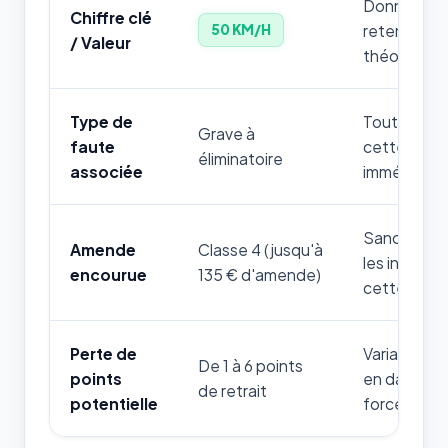
Donnée num
Chiffre clé
retenir par
50 KM/H
/ Valeur
théorique.
Type de
Toute mauv
Grave à
faute
cette règle
éliminatoire
associée
immédiatem
Sanction fi
Amende
Classe 4 (jusqu'à
les infrac
encourue
135 € d'amende)
cette thém
Perte de
Variable sel
De 1 à 6 points
points
en danger d
de retrait
potentielle
forces de l'