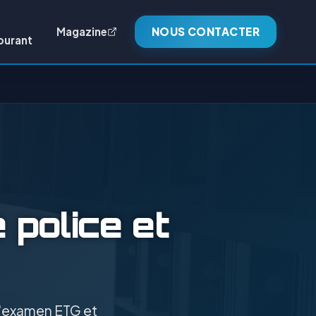
Magazine
NOUS CONTACTER
burant
 police et
 l'examen ETG et