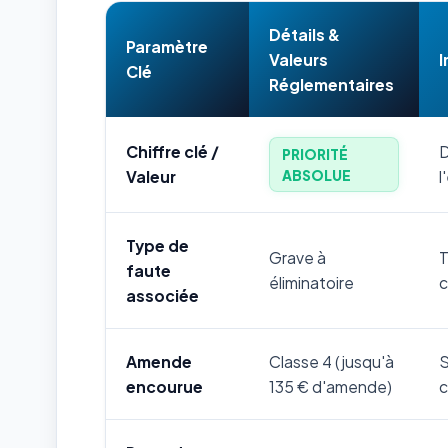
Détails &
Paramètre
Valeurs
I
Clé
Réglementaires
Chiffre clé /
D
PRIORITÉ
ABSOLUE
Valeur
l
Type de
Grave à
T
faute
éliminatoire
c
associée
Amende
Classe 4 (jusqu'à
S
encourue
135 € d'amende)
c