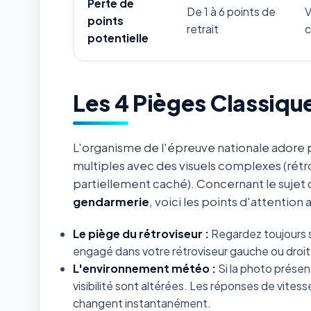
Perte de
De 1 à 6 points de
V
points
retrait
c
potentielle
Les 4 Pièges Classiqu
L'organisme de l'épreuve nationale adore p
multiples avec des visuels complexes (rétr
partiellement caché). Concernant le sujet
gendarmerie
, voici les points d'attention
Le piège du rétroviseur :
Regardez toujours s
engagé dans votre rétroviseur gauche ou droit 
L'environnement météo :
Si la photo présent
visibilité sont altérées. Les réponses de vites
changent instantanément.