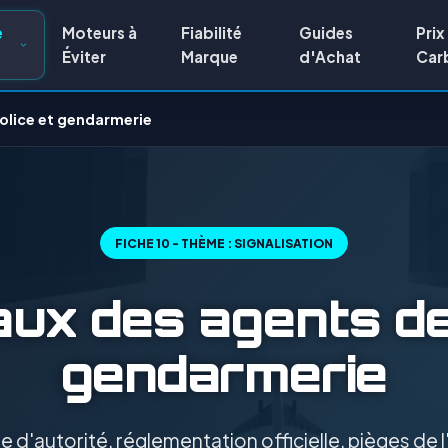
e
Moteurs à
Fiabilité
Guides
Prix
Éviter
Marque
d'Achat
Car
olice et gendarmerie
FICHE 10 - THÈME : SIGNALISATION
ux des agents de
gendarmerie
 d'autorité, réglementation officielle, pièges de