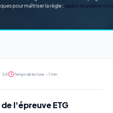
iques pour maîtriser la règle :
agent de police circ
: 3/5
Temps de lecture : ~7 min
x de l'épreuve ETG