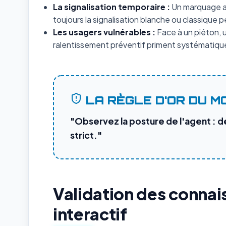
La signalisation temporaire :
Un marquage au
toujours la signalisation blanche ou classiqu
Les usagers vulnérables :
Face à un piéton, un
ralentissement préventif priment systématique
LA RÈGLE D'OR DU M
"Observez la posture de l'agent : d
strict."
Validation des connai
interactif