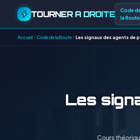
Code d
TOURNER A DROITE
la Route
Accueil
Code de la Route
Les signaux des agents de p
Les signa
Cours théorique