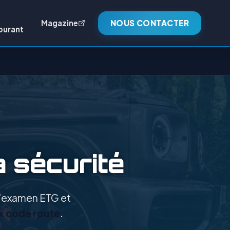
Magazine
NOUS CONTACTER
burant
a sécurité
 l'examen ETG et
x code route
.