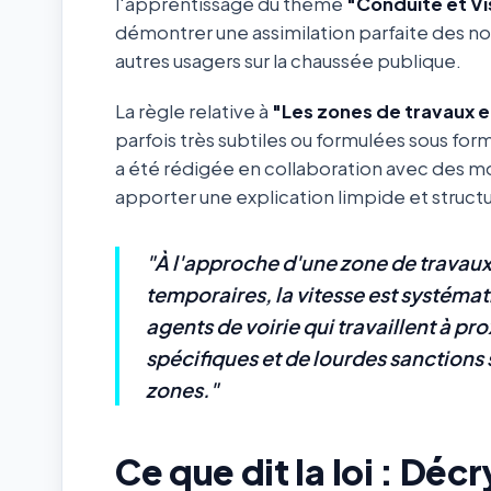
l'apprentissage du thème
"Conduite et Vis
démontrer une assimilation parfaite des not
autres usagers sur la chaussée publique.
La règle relative à
"Les zones de travaux et
parfois très subtiles ou formulées sous form
a été rédigée en collaboration avec des m
apporter une explication limpide et structur
"À l'approche d'une zone de travau
temporaires, la vitesse est systéma
agents de voirie qui travaillent à 
spécifiques et de lourdes sanctions 
zones."
Ce que dit la loi : Dé