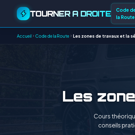
Code d
TOURNER A DROITE
la Route
Accueil
Code de la Route
Les zones de travaux et la s
Les zones
Cours théorique
conseils prati