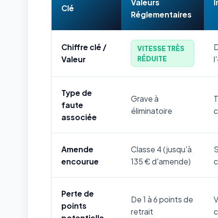
Valeurs
I
Clé
Réglementaires
Chiffre clé /
D
VITESSE TRÈS
RÉDUITE
Valeur
l
Type de
Grave à
T
faute
éliminatoire
c
associée
Amende
Classe 4 (jusqu'à
S
encourue
135 € d'amende)
c
Perte de
De 1 à 6 points de
V
points
retrait
c
potentielle