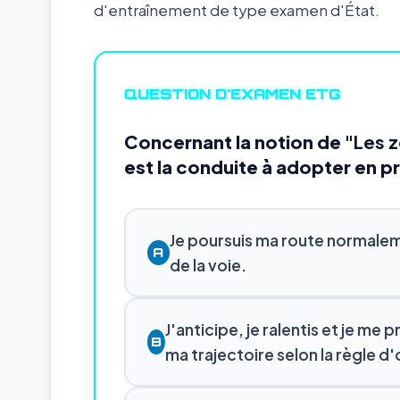
d'entraînement de type examen d'État.
QUESTION D'EXAMEN ETG
Concernant la notion de
"Les z
est la conduite à adopter en pr
Je poursuis ma route normalem
A
de la voie.
J'anticipe, je ralentis et je me
B
ma trajectoire selon la règle d'