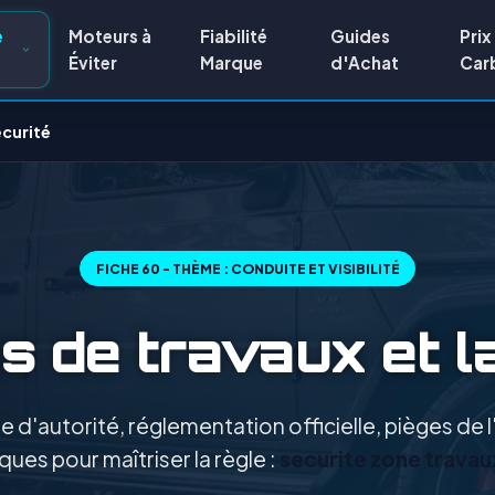
e
Moteurs à
Fiabilité
Guides
Prix
Éviter
Marque
d'Achat
Car
écurité
FICHE 60 - THÈME : CONDUITE ET VISIBILITÉ
 de travaux et l
 d'autorité, réglementation officielle, pièges de
ques pour maîtriser la règle :
securite zone travau