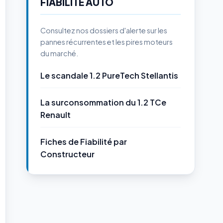
FIABILITÉ AUTO
Consultez nos dossiers d'alerte sur les
pannes récurrentes et les pires moteurs
du marché.
Le scandale 1.2 PureTech Stellantis
La surconsommation du 1.2 TCe
Renault
Fiches de Fiabilité par
Constructeur