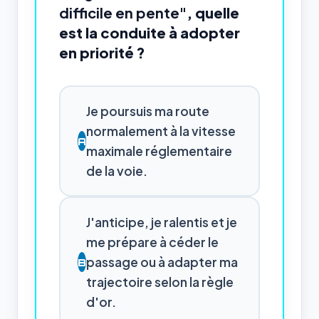
difficile en pente"
, quelle
est la conduite à adopter
en priorité ?
Je poursuis ma route
normalement à la vitesse
A
maximale réglementaire
de la voie.
J'anticipe, je ralentis et je
me prépare à céder le
passage ou à adapter ma
B
trajectoire selon la règle
d'or.