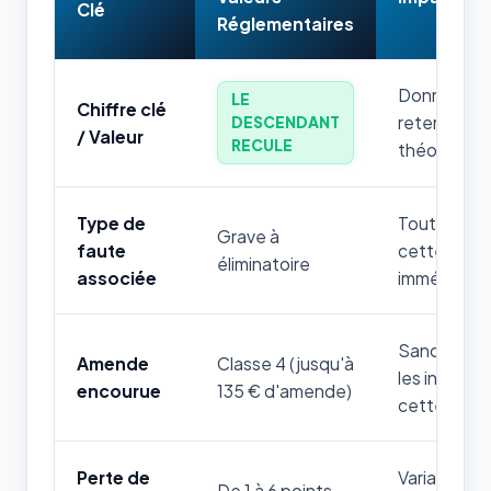
Clé
Réglementaires
Donnée num
LE
Chiffre clé
retenir par
DESCENDANT
/ Valeur
RECULE
théorique.
Type de
Toute mauv
Grave à
faute
cette règle
éliminatoire
associée
immédiatem
Sanction fi
Amende
Classe 4 (jusqu'à
les infrac
encourue
135 € d'amende)
cette thém
Perte de
Variable sel
De 1 à 6 points