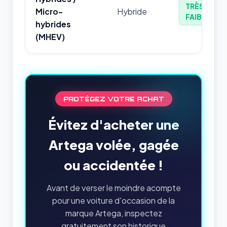
TRÈS
Micro-
Hybride
FAIBLE
hybrides
(MHEV)
PROTÉGEZ VOTRE ACHAT
Évitez d'acheter une
Artega volée, gagée
ou accidentée !
Avant de verser le moindre acompte
pour une voiture d'occasion de la
marque Artega, inspectez
gratuitement son historique