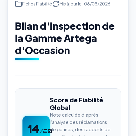
Fiches Fiabilité
Mis à jour le : 06/08/2026
Bilan d'Inspection de
la Gamme Artega
d'Occasion
Score de Fiabilité
Global
Note calculée d'après
l'analyse des réclamations
14
de pannes, des rapports de
/20