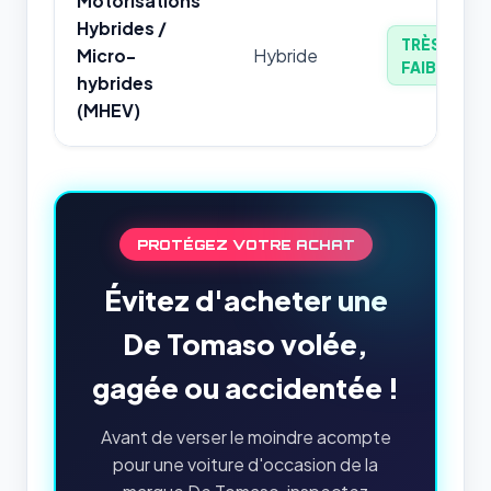
Motorisations
Hybrides /
TRÈS
Micro-
Hybride
FAIBLE
hybrides
(MHEV)
PROTÉGEZ VOTRE ACHAT
Évitez d'acheter une
De Tomaso volée,
gagée ou accidentée !
Avant de verser le moindre acompte
pour une voiture d'occasion de la