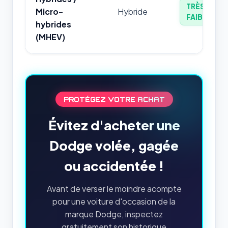
TRÈS
Micro-
Hybride
FAIBLE
hybrides
(MHEV)
PROTÉGEZ VOTRE ACHAT
Évitez d'acheter une
Dodge volée, gagée
ou accidentée !
Avant de verser le moindre acompte
pour une voiture d'occasion de la
marque Dodge, inspectez
gratuitement son historique