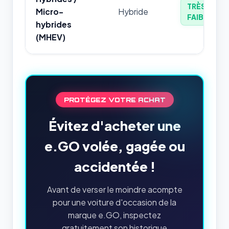
TRÈS
Micro-
Hybride
FAIBLE
hybrides
(MHEV)
PROTÉGEZ VOTRE ACHAT
Évitez d'acheter une
e.GO volée, gagée ou
accidentée !
Avant de verser le moindre acompte
pour une voiture d'occasion de la
marque e.GO, inspectez
gratuitement son historique