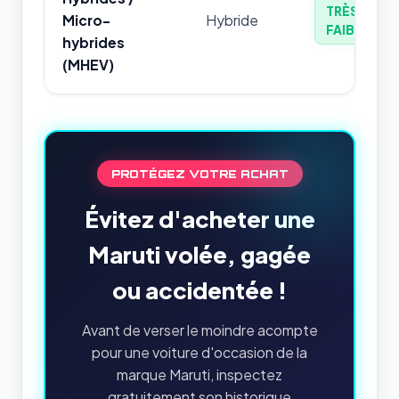
TRÈS
Micro-
Hybride
FAIBLE
hybrides
(MHEV)
PROTÉGEZ VOTRE ACHAT
Évitez d'acheter une
Maruti volée, gagée
ou accidentée !
Avant de verser le moindre acompte
pour une voiture d'occasion de la
marque Maruti, inspectez
gratuitement son historique