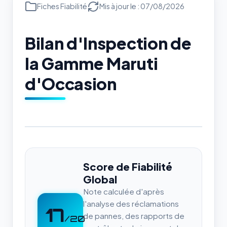
Fiches Fiabilité
Mis à jour le : 07/08/2026
Bilan d'Inspection de
la Gamme Maruti
d'Occasion
Score de Fiabilité
Global
Note calculée d'après
l'analyse des réclamations
17
de pannes, des rapports de
/20