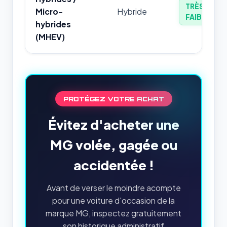
TRÈS
Micro-
Hybride
FAIBLE
hybrides
(MHEV)
PROTÉGEZ VOTRE ACHAT
Évitez d'acheter une
MG volée, gagée ou
accidentée !
Avant de verser le moindre acompte
pour une voiture d'occasion de la
marque MG, inspectez gratuitement
son historique administratif