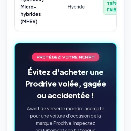
TRÈS
Micro-
Hybride
FAIBLE
hybrides
(MHEV)
PROTÉGEZ VOTRE ACHAT
Évitez d'acheter une
Prodrive volée, gagée
ou accidentée !
Avant de verser le moindre acompte
pour une voiture d'occasion de la
marque Prodrive, inspectez
gratuitement son historique