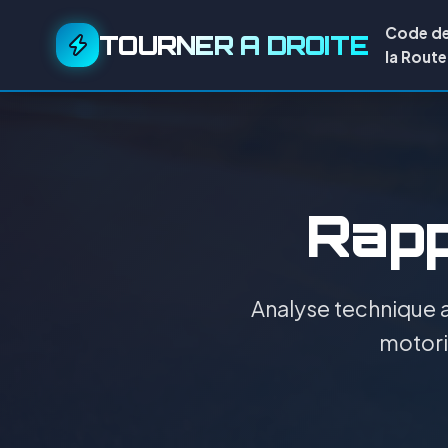
Code d
TOURNER A DROITE
la Route
Rapp
Analyse technique a
motoris