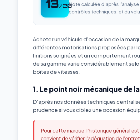
13
Note calculée d'après l'analys
/20
contrôles techniques, et du vol
Acheter un véhicule d'occasion de la mar
différentes motorisations proposées par l
finitions soignées et un comportement ro
de sa gamme varie considérablement selon
boîtes de vitesses.
1. Le point noir mécanique de l
D'après nos données techniques centralis
prudence si vous ciblez une occasion équip
Pour cette marque, l'historique général es
convient de vérifier l'adéquation de l'ent