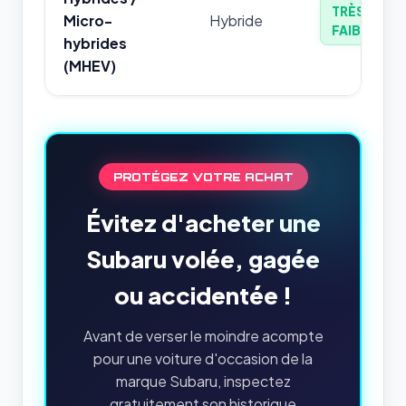
TRÈS
Micro-
Hybride
FAIBLE
hybrides
(MHEV)
PROTÉGEZ VOTRE ACHAT
Évitez d'acheter une
Subaru volée, gagée
ou accidentée !
Avant de verser le moindre acompte
pour une voiture d'occasion de la
marque Subaru, inspectez
gratuitement son historique