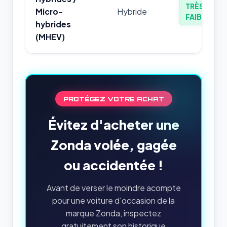
TRÈS
Micro-
Hybride
FAIBLE
hybrides
(MHEV)
PROTÉGEZ VOTRE ACHAT
Évitez d'acheter une
Zonda volée, gagée
ou accidentée !
Avant de verser le moindre acompte
pour une voiture d'occasion de la
marque Zonda, inspectez
gratuitement son historique