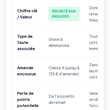
Donnée num
Chiffre clé
PRIORITÉ AUX
retenir par
ENGAGÉS
/ Valeur
théorique.
Type de
Toute mauv
Grave à
faute
cette règle
éliminatoire
associée
immédiatem
Sanction fi
Amende
Classe 4 (jusqu'à
les infrac
encourue
135 € d'amende)
cette thém
Perte de
Variable sel
De 1 à 6 points
points
en danger d
de retrait
potentielle
forces de l'