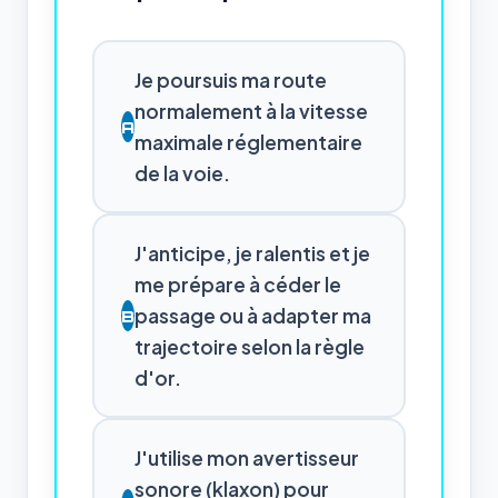
Je poursuis ma route
normalement à la vitesse
A
maximale réglementaire
de la voie.
J'anticipe, je ralentis et je
me prépare à céder le
passage ou à adapter ma
B
trajectoire selon la règle
d'or.
J'utilise mon avertisseur
sonore (klaxon) pour