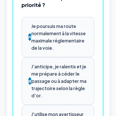
priorité ?
Je poursuis ma route
normalement à la vitesse
A
maximale réglementaire
de la voie.
J'anticipe, je ralentis et je
me prépare à céder le
passage ou à adapter ma
B
trajectoire selon la règle
d'or.
J'utilise mon avertisseur