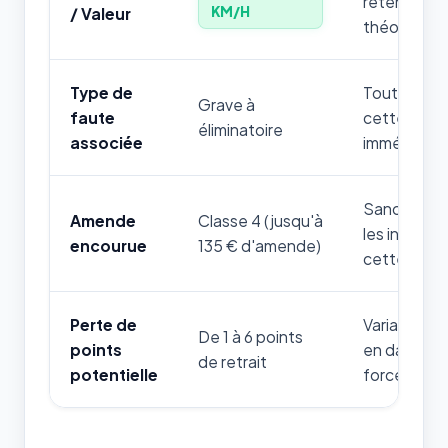
retenir par
KM/H
/ Valeur
théorique.
Type de
Toute mauv
Grave à
faute
cette règle
éliminatoire
associée
immédiatem
Sanction fi
Amende
Classe 4 (jusqu'à
les infrac
encourue
135 € d'amende)
cette thém
Perte de
Variable sel
De 1 à 6 points
points
en danger d
de retrait
potentielle
forces de l'