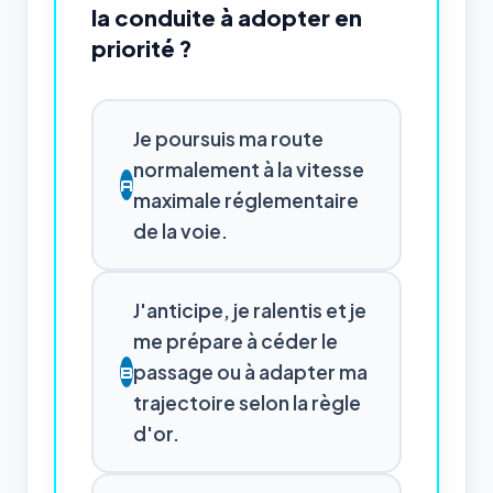
la conduite à adopter en
priorité ?
Je poursuis ma route
normalement à la vitesse
A
maximale réglementaire
de la voie.
J'anticipe, je ralentis et je
me prépare à céder le
passage ou à adapter ma
B
trajectoire selon la règle
d'or.