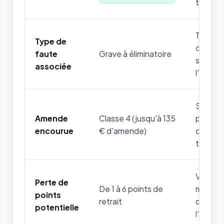
théoriq
Toute m
Type de
cette rè
faute
Grave à éliminatoire
stoppe
associée
l'exame
Sanctio
Amende
Classe 4 (jusqu'à 135
pour les
encourue
€ d'amende)
compor
thémat
Variable
Perte de
De 1 à 6 points de
mise en
points
retrait
constat
potentielle
l'ordre.