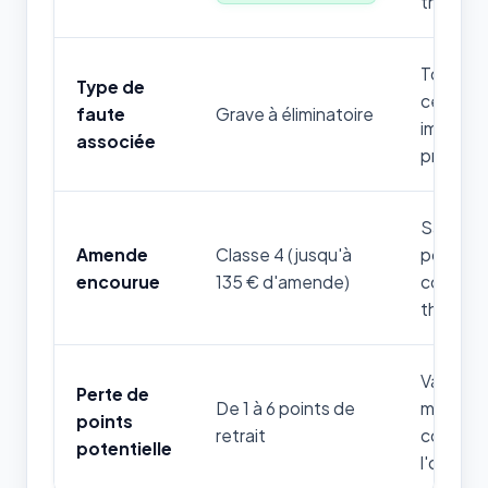
théoriq
Toute m
Type de
cette rè
faute
Grave à éliminatoire
immédia
associée
pratique
Sanction
Amende
Classe 4 (jusqu'à
pour les
encourue
135 € d'amende)
comport
thémati
Variable 
Perte de
De 1 à 6 points de
mise en 
points
retrait
constaté
potentielle
l'ordre.