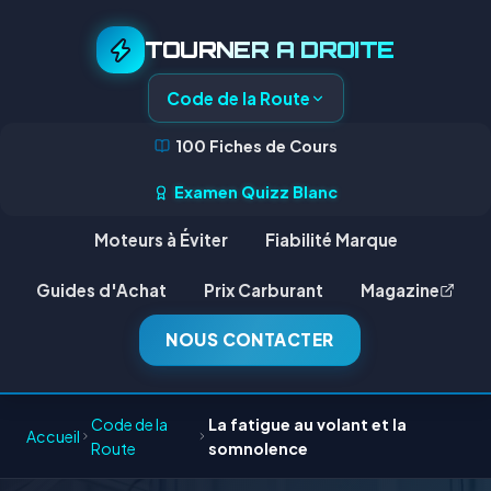
TOURNER A DROITE
Code de la Route
100 Fiches de Cours
Examen Quizz Blanc
Moteurs à Éviter
Fiabilité Marque
Guides d'Achat
Prix Carburant
Magazine
NOUS CONTACTER
Code de la
La fatigue au volant et la
Accueil
Route
somnolence