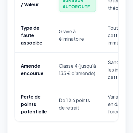
retenir par
SUR 3 SUR
/ Valeur
AUTOROUTE
théorique.
Type de
Toute mauv
Grave à
faute
cette règle
éliminatoire
associée
immédiatem
Sanction fi
Amende
Classe 4 (jusqu'à
les infrac
encourue
135 € d'amende)
cette thém
Perte de
Variable sel
De 1 à 6 points
points
en danger d
de retrait
potentielle
forces de l'