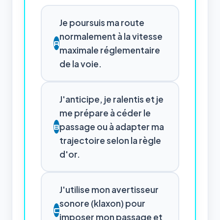
Je poursuis ma route
normalement à la vitesse
A
maximale réglementaire
de la voie.
J'anticipe, je ralentis et je
me prépare à céder le
passage ou à adapter ma
B
trajectoire selon la règle
d'or.
J'utilise mon avertisseur
sonore (klaxon) pour
C
imposer mon passage et