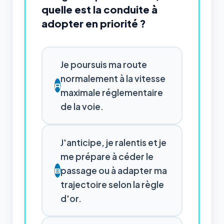
quelle est la conduite à
adopter en priorité ?
Je poursuis ma route
normalement à la vitesse
A
maximale réglementaire
de la voie.
J'anticipe, je ralentis et je
me prépare à céder le
passage ou à adapter ma
B
trajectoire selon la règle
d'or.