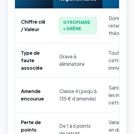
Donnée num
Chiffre clé
GYROPHARE
retenir par
+ SIRÈNE
/ Valeur
théorique.
Type de
Toute mauv
Grave à
faute
cette règle
éliminatoire
associée
immédiatem
Sanction fi
Amende
Classe 4 (jusqu'à
les infrac
encourue
135 € d'amende)
cette thém
Perte de
Variable sel
De 1 à 6 points
points
en danger d
de retrait