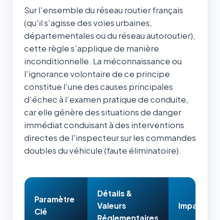
Sur l'ensemble du réseau routier français
(qu'il s'agisse des voies urbaines,
départementales ou du réseau autoroutier),
cette règle s'applique de manière
inconditionnelle. La méconnaissance ou
l'ignorance volontaire de ce principe
constitue l'une des causes principales
d'échec à l'examen pratique de conduite,
car elle génère des situations de danger
immédiat conduisant à des interventions
directes de l'inspecteur sur les commandes
doubles du véhicule (faute éliminatoire).
Détails &
Paramètre
Valeurs
Impact & 
Clé
Réglementaires