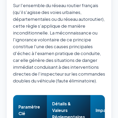
Sur l'ensemble du réseau routier français
(qu'il s'agisse des voies urbaines,
départementales ou du réseau autoroutier),
cette règle s'applique de manière
inconditionnelle. La méconnaissance ou
l'ignorance volontaire de ce principe
constitue l'une des causes principales
d'échec à l'examen pratique de conduite,
car elle génère des situations de danger
immédiat conduisant à des interventions
directes de l'inspecteur sur les commandes
doubles du véhicule (faute éliminatoire).
Détails &
Paramètre
Valeurs
Impact & 
Clé
Réglementaires