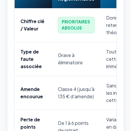
Donnée num
Chiffre clé
PRIORITAIRES
retenir par
ABSOLUS
/ Valeur
théorique.
Type de
Toute mauv
Grave à
faute
cette règle
éliminatoire
associée
immédiatem
Sanction fi
Amende
Classe 4 (jusqu'à
les infrac
encourue
135 € d'amende)
cette thém
Perte de
Variable sel
De 1 à 6 points
points
en danger d
de retrait