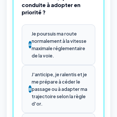
conduite à adopter en
priorité ?
Je poursuis ma route
normalement à la vitesse
A
maximale réglementaire
de la voie.
J'anticipe, je ralentis et je
me prépare à céder le
passage ou à adapter ma
B
trajectoire selon la règle
d'or.