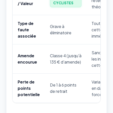
retenir par
CYCLISTES
/ Valeur
théorique.
Type de
Toute mauv
Grave à
faute
cette règle
éliminatoire
associée
immédiatem
Sanction fi
Amende
Classe 4 (jusqu'à
les infrac
encourue
135 € d'amende)
cette thém
Perte de
Variable sel
De 1 à 6 points
points
en danger d
de retrait
potentielle
forces de l'