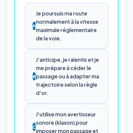
Je poursuis ma route
normalement à la vitesse
A
maximale réglementaire
de la voie.
J'anticipe, je ralentis et je
me prépare à céder le
passage ou à adapter ma
B
trajectoire selon la règle
d'or.
J'utilise mon avertisseur
sonore (klaxon) pour
C
imposer mon passage et