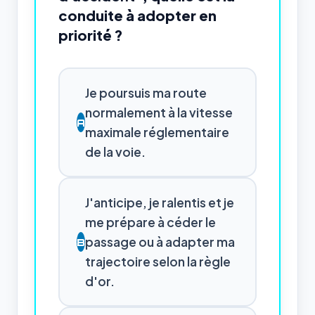
conduite à adopter en
priorité ?
Je poursuis ma route
normalement à la vitesse
A
maximale réglementaire
de la voie.
J'anticipe, je ralentis et je
me prépare à céder le
passage ou à adapter ma
B
trajectoire selon la règle
d'or.