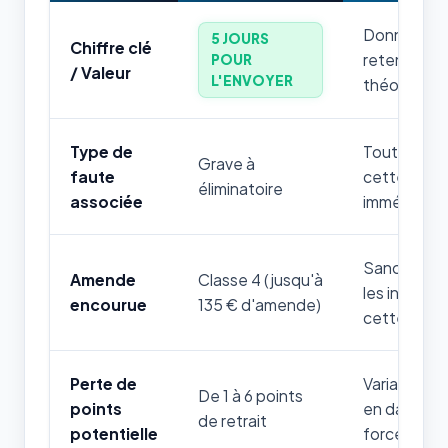
Donnée num
5 JOURS
Chiffre clé
retenir par
POUR
/ Valeur
L'ENVOYER
théorique.
Type de
Toute mauv
Grave à
faute
cette règle
éliminatoire
associée
immédiatem
Sanction fi
Amende
Classe 4 (jusqu'à
les infrac
encourue
135 € d'amende)
cette thém
Perte de
Variable sel
De 1 à 6 points
points
en danger d
de retrait
potentielle
forces de l'