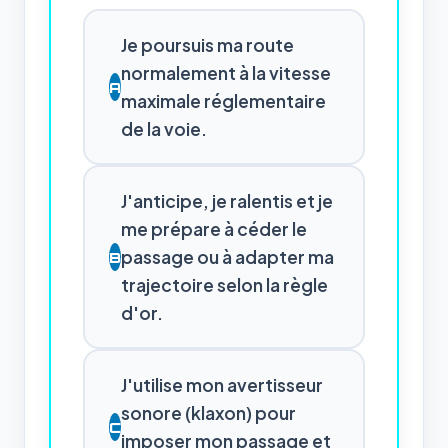
Je poursuis ma route
normalement à la vitesse
A
maximale réglementaire
de la voie.
J'anticipe, je ralentis et je
me prépare à céder le
passage ou à adapter ma
B
trajectoire selon la règle
d'or.
J'utilise mon avertisseur
sonore (klaxon) pour
C
imposer mon passage et