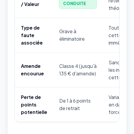
retenir par
CONDUITE
/ Valeur
théorique.
Type de
Toute mauv
Grave à
faute
cette règle
éliminatoire
associée
immédiatem
Sanction fi
Amende
Classe 4 (jusqu'à
les infrac
encourue
135 € d'amende)
cette thém
Perte de
Variable sel
De 1 à 6 points
points
en danger d
de retrait
potentielle
forces de l'