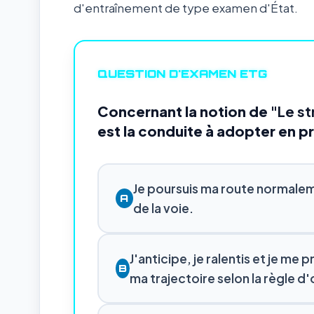
d'entraînement de type examen d'État.
QUESTION D'EXAMEN ETG
Concernant la notion de
"Le st
est la conduite à adopter en pr
Je poursuis ma route normalem
A
de la voie.
J'anticipe, je ralentis et je me
B
ma trajectoire selon la règle d'