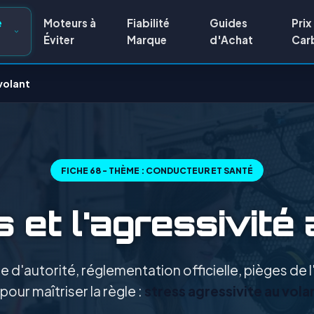
e
Moteurs à
Fiabilité
Guides
Prix
Éviter
Marque
d'Achat
Car
 volant
FICHE 68 - THÈME : CONDUCTEUR ET SANTÉ
 et l'agressivité
 d'autorité, réglementation officielle, pièges de
pour maîtriser la règle :
stress agressivite au vo