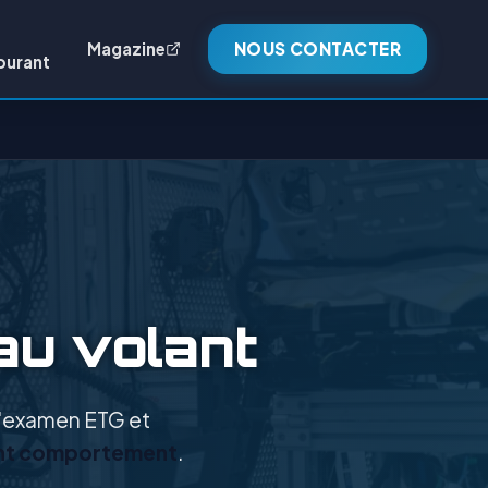
Magazine
NOUS CONTACTER
burant
 au volant
 l'examen ETG et
lant comportement
.