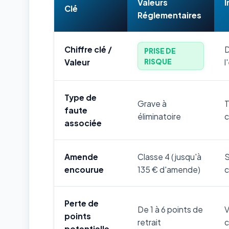
Valeurs
I
Clé
Réglementaires
Chiffre clé /
D
PRISE DE
RISQUE
Valeur
l
Type de
Grave à
T
faute
éliminatoire
c
associée
Amende
Classe 4 (jusqu'à
S
encourue
135 € d'amende)
c
Perte de
De 1 à 6 points de
V
points
retrait
c
potentielle