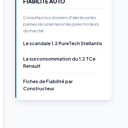
FIABILITÉ AUTO
Consultez nos dossiers d'alerte sur les
pannes récurrentes et les pires moteurs
du marché.
Le scandale 1.2 PureTech Stellantis
La surconsommation du 1.2 TCe
Renault
Fiches de Fiabilité par
Constructeur