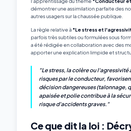
l'apprentissage du thème
"Conducteur et
démontrer une assimilation parfaite des not
autres usagers sur la chaussée publique.
La règle relative à
"Le stress et l'agressivi
parfois très subtiles ou formulées sous form
a été rédigée en collaboration avec des m
apporter une explication limpide et structur
"Le stress, la colère ou l'agressivi
risques par le conducteur, favorisen
décision dangereuses (talonnage, q
apaisée et polie contribue à la sécu
risque d'accidents graves."
Ce que dit la loi : Dé