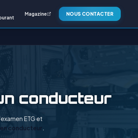
Magazine
NOUS CONTACTER
burant
un conducteur
 l'examen ETG et
yen conducteur
.