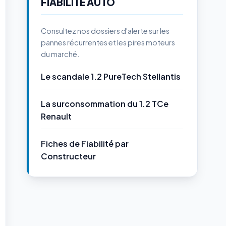
FIABILITÉ AUTO
Consultez nos dossiers d'alerte sur les
pannes récurrentes et les pires moteurs
du marché.
Le scandale 1.2 PureTech Stellantis
La surconsommation du 1.2 TCe
Renault
Fiches de Fiabilité par
Constructeur