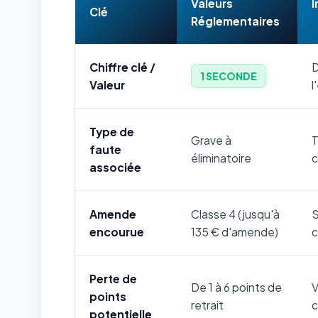
Valeurs
I
Clé
Réglementaires
Chiffre clé /
D
1 SECONDE
Valeur
l
Type de
Grave à
T
faute
éliminatoire
c
associée
Amende
Classe 4 (jusqu'à
S
encourue
135 € d'amende)
c
Perte de
De 1 à 6 points de
V
points
retrait
c
potentielle