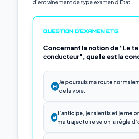
d'entraînement de type examen d'État.
QUESTION D'EXAMEN ETG
Concernant la notion de
"Le t
conducteur"
, quelle est la con
Je poursuis ma route normalem
A
de la voie.
J'anticipe, je ralentis et je me
B
ma trajectoire selon la règle d'