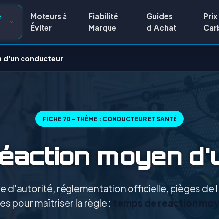
e
Moteurs à
Fiabilité
Guides
Prix
Éviter
Marque
d'Achat
Car
n d'un conducteur
FICHE 70 - THÈME : CONDUCTEUR ET SANTÉ
réaction moyen d'
 d'autorité, réglementation officielle, pièges de
es pour maîtriser la règle :
temps de reaction mo