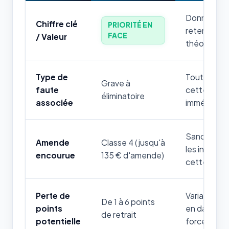
Donnée num
Chiffre clé
PRIORITÉ EN
retenir par
FACE
/ Valeur
théorique.
Type de
Toute mauv
Grave à
faute
cette règle
éliminatoire
associée
immédiatem
Sanction fi
Amende
Classe 4 (jusqu'à
les infrac
encourue
135 € d'amende)
cette thém
Perte de
Variable sel
De 1 à 6 points
points
en danger d
de retrait
potentielle
forces de l'