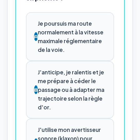
Je poursuis ma route
normalement à la vitesse
A
maximale réglementaire
de la voie.
J'anticipe, je ralentis et je
me prépare à céder le
passage ou à adapter ma
B
trajectoire selon la règle
d'or.
J'utilise mon avertisseur
sonore (klaxon) pour