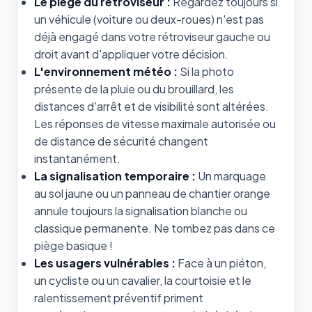
Le piège du rétroviseur :
Regardez toujours si
un véhicule (voiture ou deux-roues) n'est pas
déjà engagé dans votre rétroviseur gauche ou
droit avant d'appliquer votre décision.
L'environnement météo :
Si la photo
présente de la pluie ou du brouillard, les
distances d'arrêt et de visibilité sont altérées.
Les réponses de vitesse maximale autorisée ou
de distance de sécurité changent
instantanément.
La signalisation temporaire :
Un marquage
au sol jaune ou un panneau de chantier orange
annule toujours la signalisation blanche ou
classique permanente. Ne tombez pas dans ce
piège basique !
Les usagers vulnérables :
Face à un piéton,
un cycliste ou un cavalier, la courtoisie et le
ralentissement préventif priment