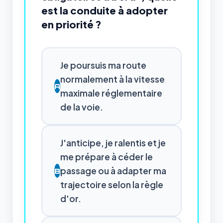
est la conduite à adopter
en priorité ?
Je poursuis ma route
normalement à la vitesse
A
maximale réglementaire
de la voie.
J'anticipe, je ralentis et je
me prépare à céder le
passage ou à adapter ma
B
trajectoire selon la règle
d'or.