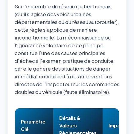
Sur l'ensemble du réseau routier français
(qu'il s'agisse des voies urbaines,
départementales ou du réseau autoroutier),
cette règle s'applique de manière
inconditionnelle. La méconnaissance ou
l'ignorance volontaire de ce principe
constitue l'une des causes principales
d'échec à l'examen pratique de conduite,
car elle génère des situations de danger
immédiat conduisant à des interventions
directes de l'inspecteur sur les commandes
doubles du véhicule (faute éliminatoire).
Détails &
Paramètre
Valeurs
Impact & 
Clé
Réglementaires