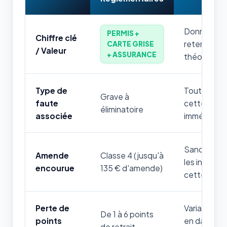
Donnée num
PERMIS +
Chiffre clé
retenir par
CARTE GRISE
/ Valeur
+ ASSURANCE
théorique.
Type de
Toute mauv
Grave à
faute
cette règle
éliminatoire
associée
immédiatem
Sanction fi
Amende
Classe 4 (jusqu'à
les infrac
encourue
135 € d'amende)
cette thém
Perte de
Variable sel
De 1 à 6 points
points
en danger d
de retrait