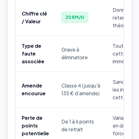
Donnée num
Chiffre clé
retenir par
20 KM/H
/ Valeur
théorique.
Type de
Toute mauv
Grave à
faute
cette règle
éliminatoire
associée
immédiatem
Sanction fi
Amende
Classe 4 (jusqu'à
les infrac
encourue
135 € d'amende)
cette thém
Perte de
Variable sel
De 1 à 6 points
points
en danger d
de retrait
potentielle
forces de l'