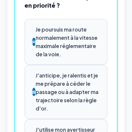
en priorité ?
Je poursuis ma route
normalement à la vitesse
A
maximale réglementaire
de la voie.
J'anticipe, je ralentis et je
me prépare à céder le
passage ou à adapter ma
B
trajectoire selon la règle
d'or.
J'utilise mon avertisseur