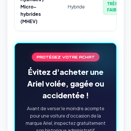
TRÈS
Micro-
Hybride
FAIBLE
hybrides
(MHEV)
PROTÉGEZ VOTRE ACHAT
Évitez d'acheter une
Ariel volée, gagée ou
accidentée !
Avant de verser le moindre acompte
pour une voiture d'occasion de la
marque Ariel, inspectez gratuitement
son historique administratif