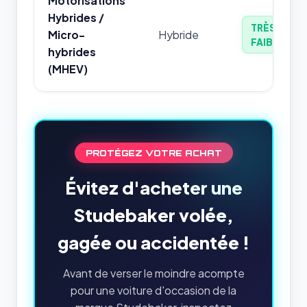
Motorisations
Hybrides /
TRÈS
Micro-
Hybride
FAIBLE
hybrides
(MHEV)
PROTÉGEZ VOTRE ACHAT
Évitez d'acheter une
Studebaker volée,
gagée ou accidentée !
Avant de verser le moindre acompte
pour une voiture d'occasion de la