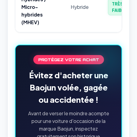
TRÈS
Micro-
Hybride
FAIBLE
hybrides
(MHEV)
PROTÉGEZ VOTRE ACHAT
Évitez d'acheter une
Baojun volée, gagée
ou accidentée !
Avant de verser le moindre acompte
pour une voiture d'occasion de la
marque Baojun, inspectez
gratuitement son historique