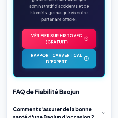
administratif d'accidents et de
kilométrage masqué via notre
partenaire officiel.
VÉRIFIER SUR HISTOVEC
(GRATUIT)
RAPPORT CARVERTICAL
D'EXPERT
FAQ de Fiabilité Baojun
Comment s'assurer de la bonne
santé d'une Baojun d'occasion ?