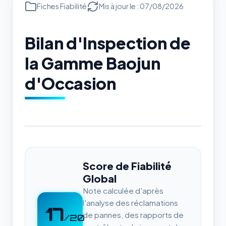
Fiches Fiabilité
Mis à jour le : 07/08/2026
Bilan d'Inspection de
la Gamme Baojun
d'Occasion
Score de Fiabilité
Global
Note calculée d'après
l'analyse des réclamations
17
de pannes, des rapports de
/20