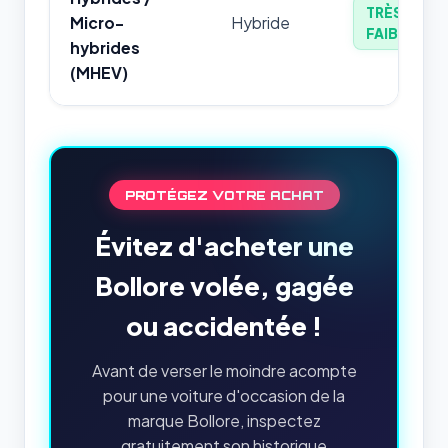
TRÈS
Micro-
Hybride
FAIBLE
hybrides
(MHEV)
PROTÉGEZ VOTRE ACHAT
Évitez d'acheter une
Bollore volée, gagée
ou accidentée !
Avant de verser le moindre acompte
pour une voiture d'occasion de la
marque Bollore, inspectez
gratuitement son historique