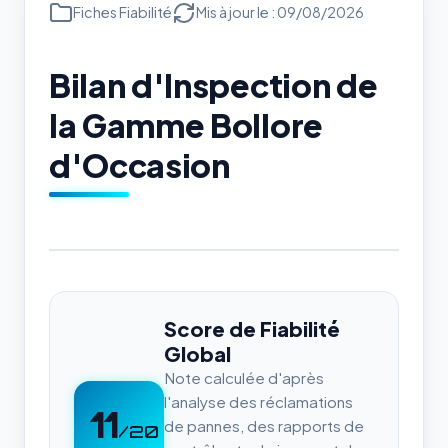
Fiches Fiabilité
Mis à jour le : 09/08/2026
Bilan d'Inspection de
la Gamme Bollore
d'Occasion
Score de Fiabilité
Global
Note calculée d'après
l'analyse des réclamations
11
de pannes, des rapports de
/20