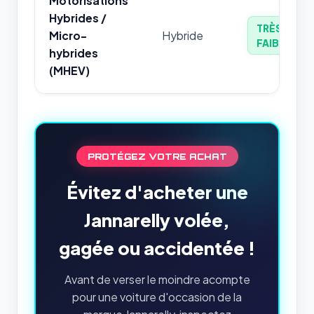
Motorisations
Hybrides /
TRÈS
Micro-
Hybride
FAIBLE
hybrides
(MHEV)
PROTÉGEZ VOTRE ACHAT
Évitez d'acheter une
Jannarelly volée,
gagée ou accidentée !
Avant de verser le moindre acompte
pour une voiture d'occasion de la