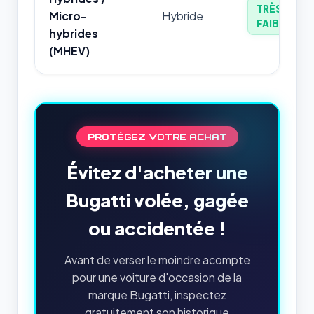
TRÈS
Micro-
Hybride
FAIBLE
hybrides
(MHEV)
PROTÉGEZ VOTRE ACHAT
Évitez d'acheter une
Bugatti volée, gagée
ou accidentée !
Avant de verser le moindre acompte
pour une voiture d'occasion de la
marque Bugatti, inspectez
gratuitement son historique