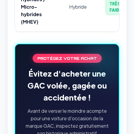
TRÈS
Micro-
Hybride
FAIBLE
hybrides
(MHEV)
PROTÉGEZ VOTRE ACHAT
Évitez d'acheter une
GAC volée, gagée ou
accidentée !
Avant de verser le moindre acompte
pour une voiture d'occasion de la
marque GAC, inspectez gratuitement
son historique administratif