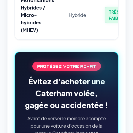
Motorisations
Hybrides /
TRÈS
Micro-
Hybride
FAIBLE
hybrides
(MHEV)
PROTÉGEZ VOTRE ACHAT
Évitez d'acheter une
Caterham volée,
gagée ou accidentée !
Avant de verser le moindre acompte
pour une voiture d'occasion de la