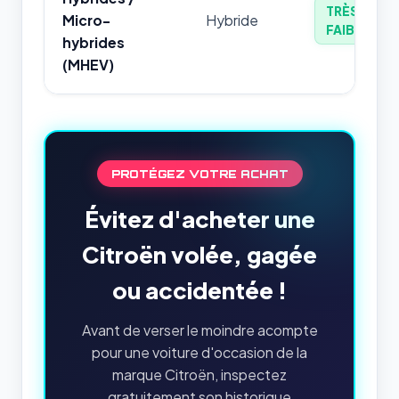
TRÈS
Micro-
Hybride
FAIBLE
hybrides
(MHEV)
PROTÉGEZ VOTRE ACHAT
Évitez d'acheter une
Citroën volée, gagée
ou accidentée !
Avant de verser le moindre acompte
pour une voiture d'occasion de la
marque Citroën, inspectez
gratuitement son historique