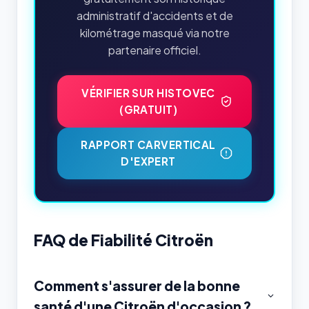
administratif d'accidents et de
kilométrage masqué via notre
partenaire officiel.
VÉRIFIER SUR HISTOVEC
(GRATUIT)
RAPPORT CARVERTICAL
D'EXPERT
FAQ de Fiabilité Citroën
Comment s'assurer de la bonne
santé d'une Citroën d'occasion ?