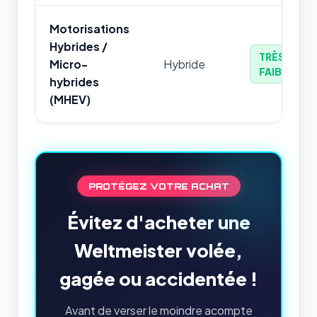
Motorisations
Hybrides /
TRÈS
Micro-
Hybride
FAIBLE
hybrides
(MHEV)
PROTÉGEZ VOTRE ACHAT
Évitez d'acheter une
Weltmeister volée,
gagée ou accidentée !
Avant de verser le moindre acompte